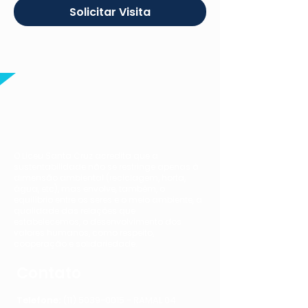
Solicitar Visita
O Liceu Santa Cruz acredita que a
sustentabilidade não se restringe apenas à
dimensão ambiental (reciclagem, horta,
água, etc), mas envolve, também, o
equilíbrio entre os seres e o meio ambiente, a
qualidade das relações que
estabelecemos, o desenvolvimento dos
valores humanos, como respeito,
cooperação e solidariedade.
Contato
Telefone:
(11) 5039-0015 - RAMAL 04