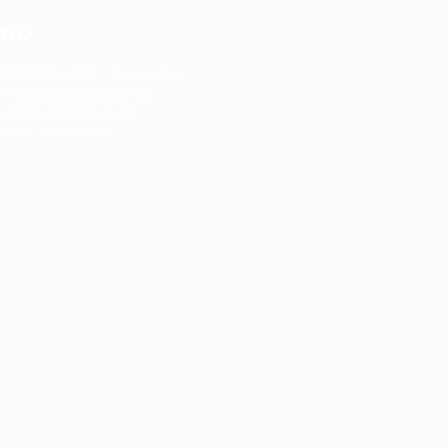
ato
(11) 5039-0015 - RAMAL 04
ntato@liceusc.com.br
:
R. São Nicásio, 420
ooca - São Paulo