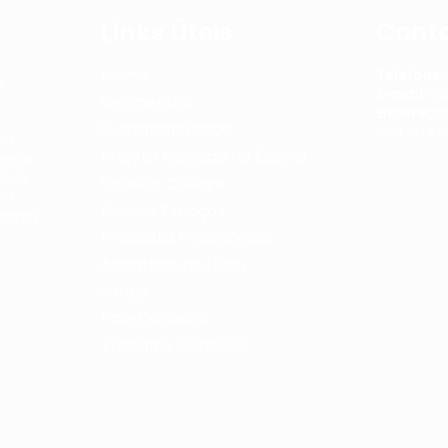
Links Úteis
Cont
Home
Telefone:
a
E-mail:
co
Segmentos
Endereço
Sustentabilidade
Alto da M
mas
Projeto Mosaico na Escola
re os
dade
Sobre o Colégio
 o
Nossos Espaços
manos,
Proposta Pedagógica
Acontece no Liceu
Artigo
Fale Conosco
Trabalhe Conosco