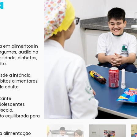
a
a em alimentos in
egumes, auxilia na
idade, diabetes,
lto.
sde a infância,
itos alimentares,
a adulta.
tante
adolescentes
scola,
o equilibrada para
a alimentação