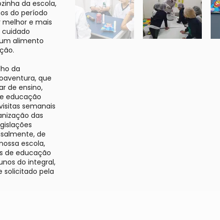
zinha da escola,
os do período
r melhor e mais
m cuidado
r um alimento
ção.
lho da
Boaventura, que
ar de ensino,
e e educação
 visitas semanais
anização das
gislações
nsalmente, de
nossa escola,
cas de educação
unos do integral,
solicitado pela