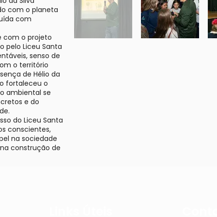
io da Silva
do com o planeta
ruída com
e com o projeto
o pelo Liceu Santa
entáveis, senso de
m o território
esença de Hélio da
o fortaleceu o
o ambiental se
ncretos e do
de.
sso do Liceu Santa
s conscientes,
pel na sociedade
 na construção de
Links Úteis
Cont