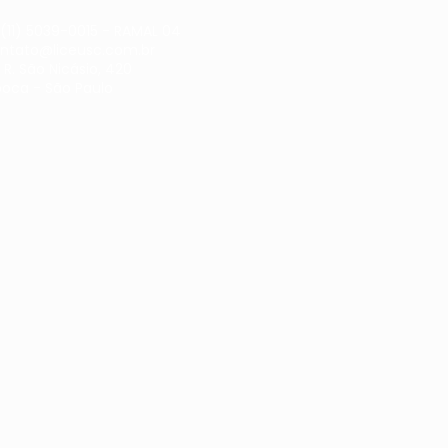
(11) 5039-0015 - RAMAL 04
ntato@liceusc.com.br
:
R. São Nicásio, 420
ooca - São Paulo