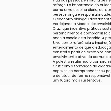
vida das pessoas. A história de Hél
reforçou a importância do cuida
como uma escolha diária, const
perseverança e responsabilidade.
O encontro dialogou diretament
Verdejando a Mooca, desenvolvid
Cruz, que incentiva práticas sust
pertencimento e compromisso co
onde a escola está inserida. A pr
Silva como referência e inspiraçã
entendimento de que a educaçã
constrói a partir de exemplos co
envolvimento ativo da comunida
A palestra reafirmou o compromi
Cruz com a formação de cidadão
capazes de compreender seu pa
e de atuar de forma responsável
um futuro mais sustentável.