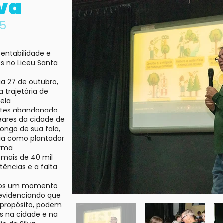
lva
25
tentabilidade e
s no Liceu Santa
ia 27 de outubro,
a trajetória de
ela
ntes abandonado
eares da cidade de
longo de sua fala,
cia como plantador
orma
 mais de 40 mil
tências e a falta
unos um momento
, evidenciando que
 propósito, podem
s na cidade e na