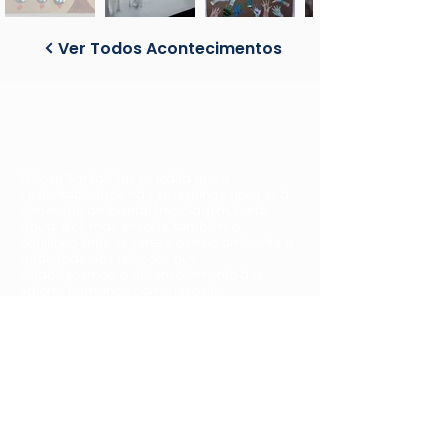
Ver Todos Acontecimentos
O Liceu Santa Cruz acredita que a
sustentabilidade não se restringe apenas à
dimensão ambiental (reciclagem, horta,
água, etc), mas envolve, também, o
equilíbrio entre os seres e o meio ambiente, a
qualidade das relações que
estabelecemos, o desenvolvimento dos
valores humanos, como respeito,
cooperação e solidariedade.
Contato
Telefone:
(11) 5039-0015 - RAMAL 04
E-mail:
contato@liceusc.com.br
Endereço:
R. São Nicásio, 420
Alto da Mooca - São Paulo