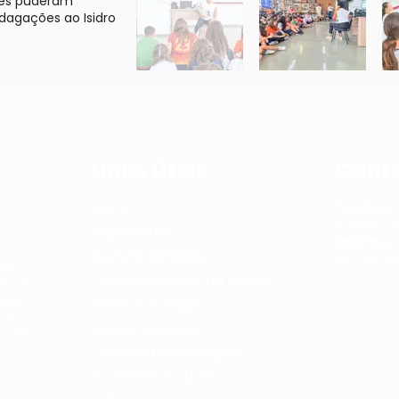
ntes puderam
ndagações ao Isidro
Links Úteis
Cont
Home
Telefone:
a
E-mail:
co
Segmentos
Endereço
Sustentabilidade
Alto da M
mas
Projeto Mosaico na Escola
re os
dade
Sobre o Colégio
 o
Nossos Espaços
manos,
Proposta Pedagógica
Acontece no Liceu