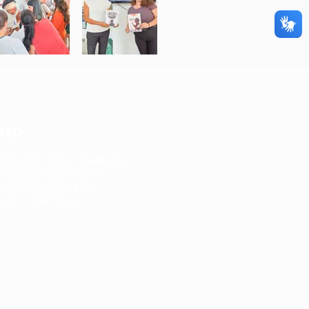
ato
(11) 5039-0015 - RAMAL 04
ntato@liceusc.com.br
:
R. São Nicásio, 420
ooca - São Paulo