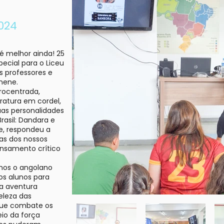
024
 é melhor ainda! 25
ecial para o Liceu
os professores e
anene.
rocentrada,
eratura em cordel,
uas personalidades
rasil: Dandara e
e, respondeu a
as dos nossos
ensamento crítico
os o angolano
os alunos para
a aventura
beleza das
que combate os
io da força