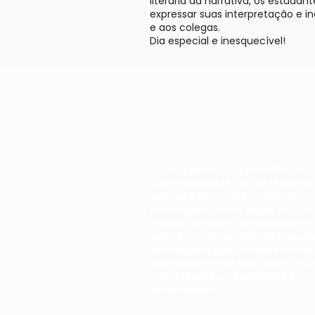
literária da narrativa, os estuda
expressar suas interpretação e i
e aos colegas.
Dia especial e inesquecível!
O Liceu Santa Cruz acredita que 
sustentabilidade não se restringe
apenas à dimensão ambiental
(reciclagem, horta, água, etc), 
envolve, também, o equilíbrio ent
seres e o meio ambiente, a quali
das relações que estabelecemos,
desenvolvimento dos valores hu
como respeito, cooperação e
solidariedade.