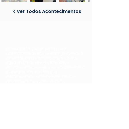
Ver Todos Acontecimentos
O Liceu Santa Cruz acredita que a
sustentabilidade não se restringe apenas à
dimensão ambiental (reciclagem, horta,
água, etc), mas envolve, também, o
equilíbrio entre os seres e o meio ambiente, a
qualidade das relações que
estabelecemos, o desenvolvimento dos
valores humanos, como respeito,
cooperação e solidariedade.
Contato
Telefone:
(11) 5039-0015 - RAMAL 04
E-mail:
contato@liceusc.com.br
Endereço:
R. São Nicásio, 420
Alto da Mooca - São Paulo